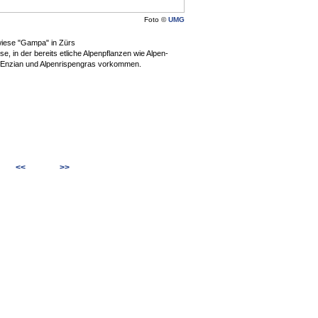
Foto ©
UMG
iese "Gampa" in Zürs
, in der bereits etliche Alpenpflanzen wie Alpen-
r Enzian und Alpenrispengras vorkommen.
<<
>>