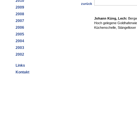
2010
zurück
2009
2008
Johann Küng, Lech:
Bergw
2007
Hoch gelegene Goldhaferwiese
2006
Küchenschelle, Stängellose
2005
2004
2003
2002
Links
Kontakt