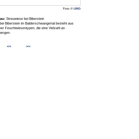
Foto ©
UMG
nau:
Streuwiese bei Biberstein
bei Biberstein im Balderschwangertal besteht aus
er Feuchtwiesentypen, die eine Vielzahl an
bergen.
<<
>>