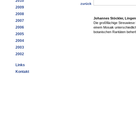
2010
zurück
2009
2008
Johannes Stöckler, Linge
2007
Die großflächige Streuwiese 
2006
einem Mosaik unterschiedlich
botanischen Raritäten beher
2005
2004
2003
2002
Links
Kontakt