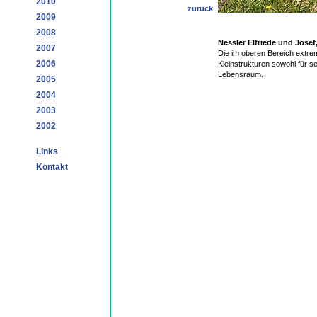
2010
zurück
2009
2008
Nessler Elfriede und Josef
2007
Die im oberen Bereich extrem
2006
Kleinstrukturen sowohl für se
Lebensraum.
2005
2004
2003
2002
Links
Kontakt