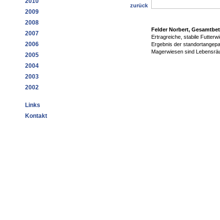
2010
zurück
2009
2008
Felder Norbert, Gesamtbetr
2007
Ertragreiche, stabile Futte
2006
Ergebnis der standortangepa
Magerwiesen sind Lebensräum
2005
2004
2003
2002
Links
Kontakt