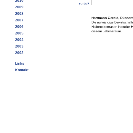
2010
zurück
2009
2008
Hartmann Gerold, Dünserb
2007
Die aufwändige Bewirtschaftung
2006
Halbtrockenrasen in steiler H
diesem Lebensraum.
2005
2004
2003
2002
Links
Kontakt