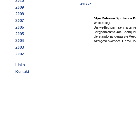
2010
zurück
2009
2008
Alpe Dalaaser Spullers – D
2007
Weidepflege
2006
Die weitläufigen, sehr artenr
Bergpanorama des Lechquell
2005
die standortangepasste Wei
2004
wird geschwendet, Geröll un
2003
2002
Links
Kontakt