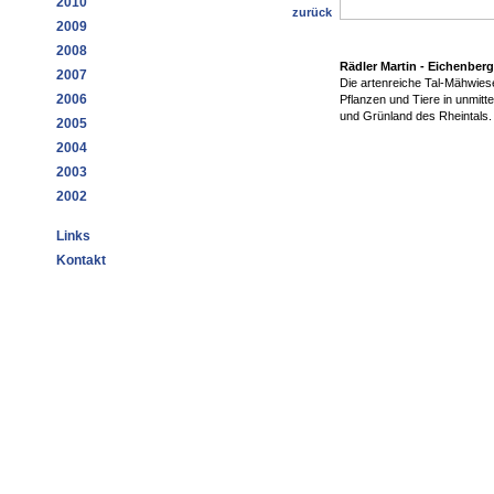
2010
zurück
2009
2008
Rädler Martin - Eichenber
2007
Die artenreiche Tal-Mähwiese
2006
Pflanzen und Tiere in unmitt
und Grünland des Rheintals.
2005
2004
2003
2002
Links
Kontakt