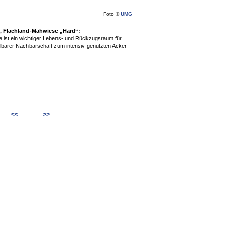
Foto ©
UMG
g, Flachland-Mähwiese „Hard“:
 ist ein wichtiger Lebens- und Rück­zugs­raum für
elbarer Nachbarschaft zum intensiv genutzten Acker-
<<
>>