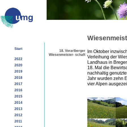
Wiesenmeist
Start
18. Vorarlberger
Im Oktober inzwisch
Wiesenmeister- schaft
Verleihung der Wie
2022
Landhaus in Brege
2020
18. Mal die Bewirts
2019
nachhaltig genutzte
2018
Jahr wurden zehn Ei
vier Alpen ausgezei
2017
2016
2015
2014
2013
2012
2011