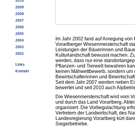
2010
2009
2008
2007
2006
2005
Im Jahr 2002 fand auf Anregung von P
2004
Vorarlberger Wiesenmeisterschaft stat
2003
Leistungen der Bäuer­innen und Bauer
2002
Kulturlandschaft bewusst machen. Zug
werden, dass nur eine standortange
Links
Pflanzen- und Tierwelt bewahren kann
keinen Mähwettbewerb, sondern um 
Kontakt
Bewirtschafter­innen und Bewirtschaf
Seit dem Jahr 2007 werden neben Ei
bewertet und seit 2010 auch Alpbetri
Die Wiesenmeisterschaft wird vom Vor
und durch das Land Vorarlberg, Abte
4293
organisiert. Die Vorbegutachtung erf
Vertretern der Landwirtschaft, des N
Landesregierung Vorarlberg kürt dan
Siegerbetriebe.