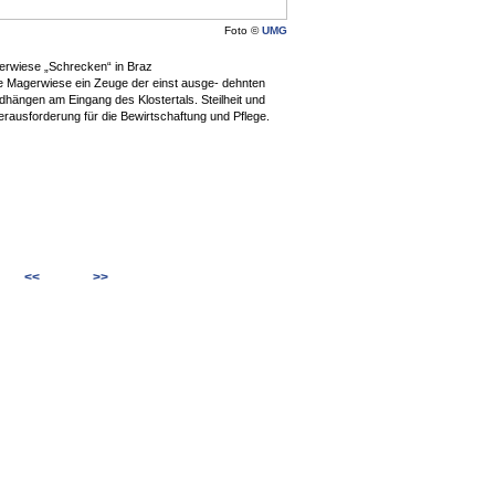
Foto ©
UMG
rwiese „Schrecken“ in Braz
te Magerwiese ein Zeuge der einst ausge- dehnten
hängen am Eingang des Klostertals. Steilheit und
erausforderung für die Bewirtschaftung und Pflege.
<<
>>