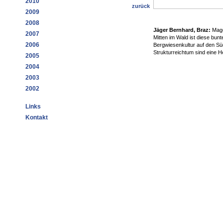
2010
zurück
2009
2008
Jäger Bernhard, Braz:
Mage
2007
Mitten im Wald ist diese bun
2006
Bergwiesenkultur auf den Süd
Strukturreichtum sind eine H
2005
2004
2003
2002
Links
Kontakt