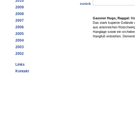
2010
zurück
2009
2008
Gassner Hugo, Raggal:
Mag
2007
Das stark kupierte Gelände 
2006
aus artenreichen Rotschwin
Hanglage sowie ein orchidee
2005
Hangfuß entstehen. Dementspr
2004
2003
2002
Links
Kontakt